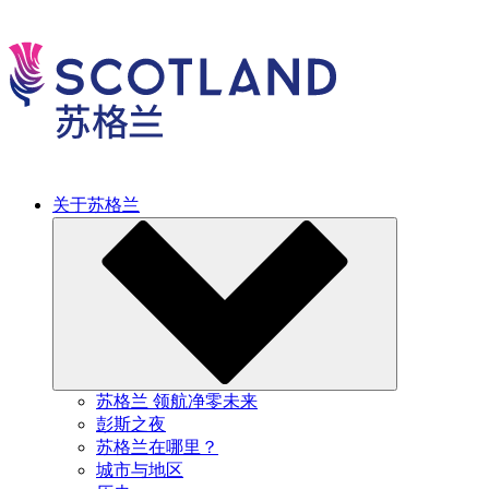
关于苏格兰
苏格兰 领航净零未来
彭斯之夜
苏格兰在哪里？
城市与地区