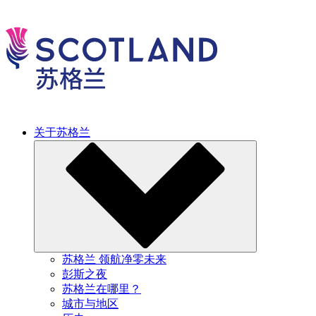
关于苏格兰
苏格兰 领航净零未来
彭斯之夜
苏格兰在哪里？
城市与地区